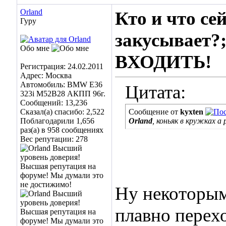
Orland
Кто и что се
Гуру
закусывает?;
Обо мне
ВХОДИТЬ!
Регистрация: 24.02.2011
Адрес: Москва
Автомобиль: BMW E36
Цитата:
323i M52B28 АКПП 96г.
Сообщений: 13,236
Сказал(а) спасибо: 2,522
Сообщение от
kyxten
Поблагодарили 1,656
Orland
, коньяк в кружках 
раз(а) в 958 сообщениях
Вес репутации:
278
Ну некоторым
плавно перех