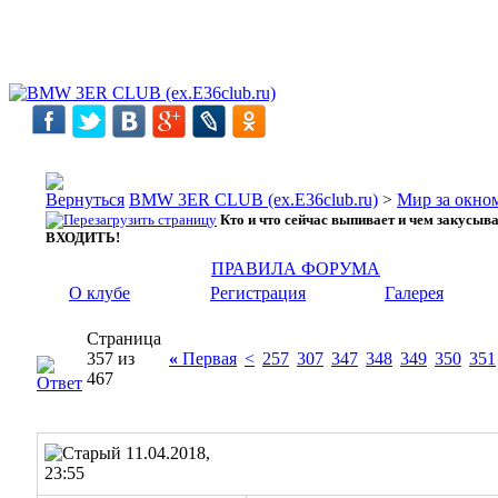
BMW 3ER CLUB (ex.E36club.ru)
>
Мир за окн
Кто и что сейчас выпивает и чем закусыв
ВХОДИТЬ!
ПРАВИЛА ФОРУМА
О клубе
Регистрация
Галерея
Страница
357 из
«
Первая
<
257
307
347
348
349
350
351
467
11.04.2018,
23:55