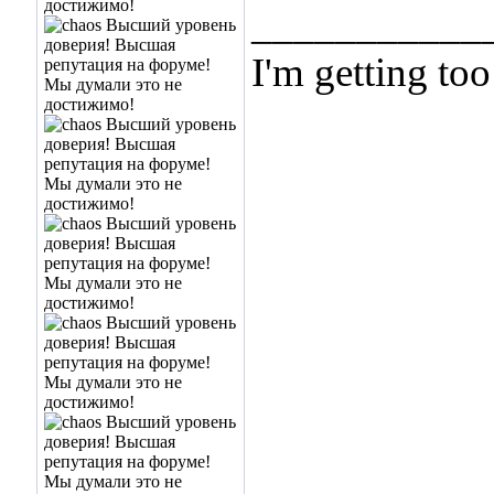
___________
I'm getting too
... and I don't