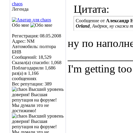
chaos
Цитата:
Легенда
Сообщение от
Александр 
Обо мне
Orland
, Андрюх, ну скажи т
Регистрация: 08.05.2008
ну по наполн
Адрес: NM
Автомобиль: полтора
БНВ
___________
Сообщений: 18,529
Сказал(а) спасибо: 1,068
I'm getting too
Поблагодарили 1,686
раз(а) в 1,166
... and I don't
сообщениях
Вес репутации:
389