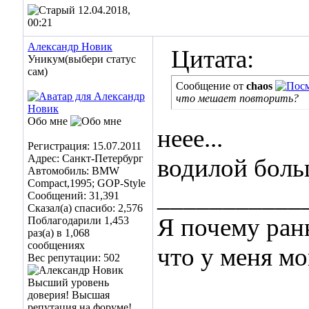
12.04.2018,
00:21
Александр Новик
Цитата:
Уникум(выбери статус
сам)
Сообщение от
chaos
что мешает повторить?
Обо мне
неее...
Регистрация: 15.07.2011
Адрес: Санкт-Петербург
водилой боль
Автомобиль: BMW
Compact,1995; GOP-Style
___________
Сообщений: 31,391
Сказал(а) спасибо: 2,576
Я почему ран
Поблагодарили 1,453
раз(а) в 1,068
сообщениях
что у меня мо
Вес репутации:
502