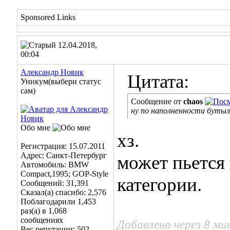
Sponsored Links
12.04.2018,
00:04
Александр Новик
Цитата:
Уникум(выбери статус
сам)
Сообщение от
chaos
ну по наполненности бутыл
Обо мне
хз.
Регистрация: 15.07.2011
Адрес: Санкт-Петербург
может пьется
Автомобиль: BMW
Compact,1995; GOP-Style
категории.
Сообщений: 31,391
Сказал(а) спасибо: 2,576
Поблагодарили 1,453
раз(а) в 1,068
сообщениях
Добавлено через 8 ми
Вес репутации:
502