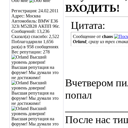
Обо мне
ВХОДИТЬ!
Регистрация: 24.02.2011
Адрес: Москва
Автомобиль: BMW E36
Цитата:
323i M52B28 АКПП 96г.
Сообщений: 13,236
Сказал(а) спасибо: 2,522
Сообщение от
chaos
Поблагодарили 1,656
Orland
, сразу из трех стак
раз(а) в 958 сообщениях
Вес репутации:
278
Вчетвером пи
попал
___________
После нас ти